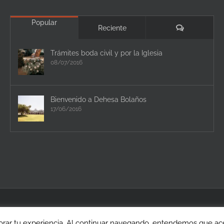
Popular
Comentario
Reciente
Trámites boda civil y por la Iglesia
08/07/2016
Bienvenido a Dehesa Bolaños
17/06/2016
rar tu experiencia. Al continuar navegando, entendemos que acep