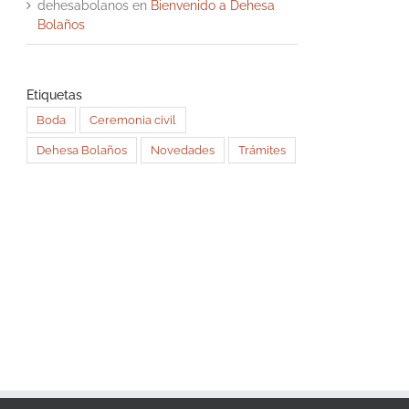
dehesabolanos
en
Bienvenido a Dehesa
Bolaños
Etiquetas
Boda
Ceremonia civil
Dehesa Bolaños
Novedades
Trámites