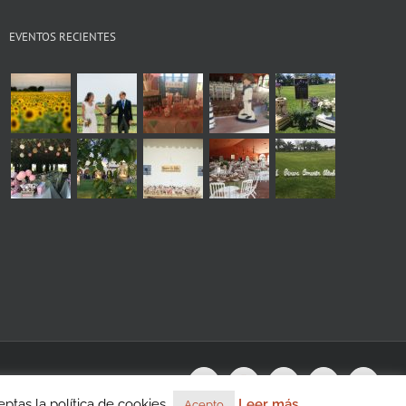
EVENTOS RECIENTES
s
WhatsApp
Instagram
Facebook
X
YouTu
tas la política de cookies.
Leer más
Acepto