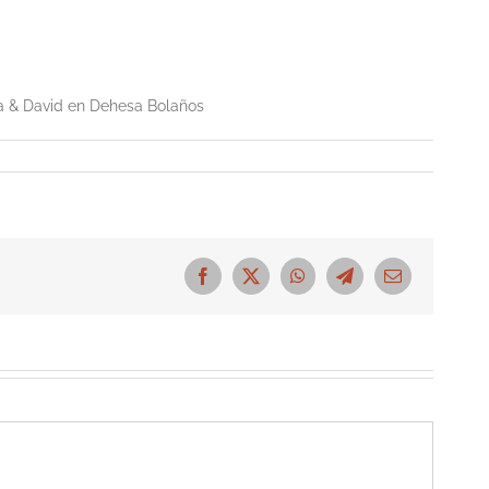
ma & David en Dehesa Bolaños
Facebook
X
WhatsApp
Telegram
Correo
electrónico