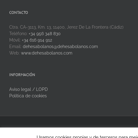
CONTACTO
Ctra. CA-3113, Km. 13, 11400, Jerez De La Frontera (Cádiz)
Teléfono:
+34 956 348 830
Móvil:
+34 616 914 912
Email:
dehesabolanos@dehesabolanos.com
Web:
www.dehesabolanos.com
INFORMACIÓN
Aviso legal / LOPD
Política de cookies
Copyright 2020 Dehesa Bolaños | Todos los derechos reservados
Usamos cookies propias y de terceros para mejo