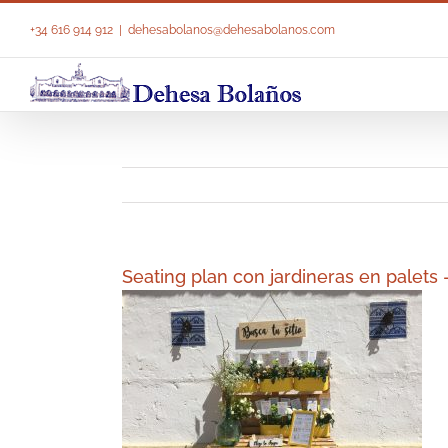
Saltar
al
+34 616 914 912
|
dehesabolanos@dehesabolanos.com
contenido
Seating plan con jardineras en palet