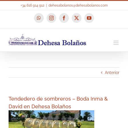
Saltar
+34 616 914 912
|
dehesabolanos@dehesabolanos.com
al
contenido
WhatsApp
Instagram
Facebook
X
YouTube
Anterior
Tendedero de sombreros – Boda Inma &
David en Dehesa Bolaños