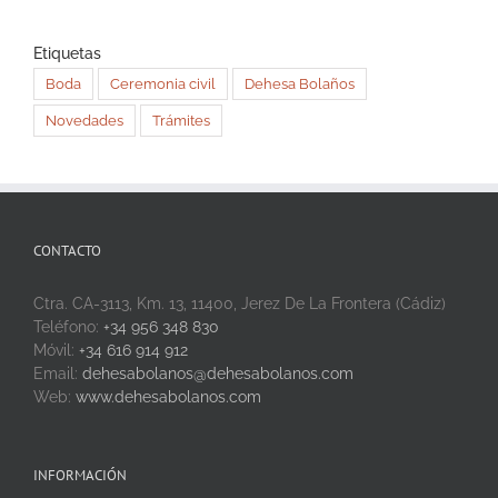
Etiquetas
Boda
Ceremonia civil
Dehesa Bolaños
Novedades
Trámites
CONTACTO
Ctra. CA-3113, Km. 13, 11400, Jerez De La Frontera (Cádiz)
Teléfono:
+34 956 348 830
Móvil:
+34 616 914 912
Email:
dehesabolanos@dehesabolanos.com
Web:
www.dehesabolanos.com
INFORMACIÓN