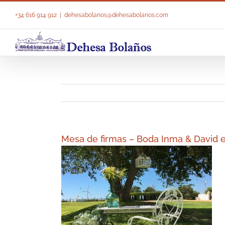
Saltar
al
+34 616 914 912
|
dehesabolanos@dehesabolanos.com
contenido
Mesa de firmas – Boda Inma & David 