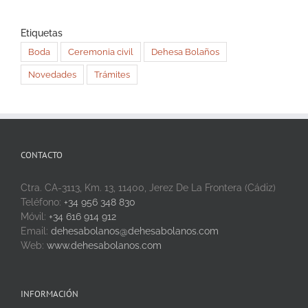
Etiquetas
Boda
Ceremonia civil
Dehesa Bolaños
Novedades
Trámites
CONTACTO
Ctra. CA-3113, Km. 13, 11400, Jerez De La Frontera (Cádiz)
Teléfono:
+34 956 348 830
Móvil:
+34 616 914 912
Email:
dehesabolanos@dehesabolanos.com
Web:
www.dehesabolanos.com
INFORMACIÓN