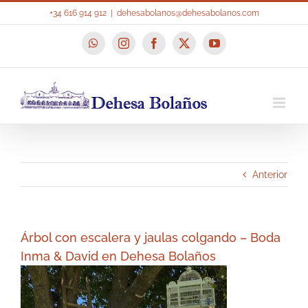
Saltar
+34 616 914 912
|
dehesabolanos@dehesabolanos.com
al
contenido
WhatsApp
Instagram
Facebook
X
YouTube
Anterior
Árbol con escalera y jaulas colgando – Boda
Inma & David en Dehesa Bolaños