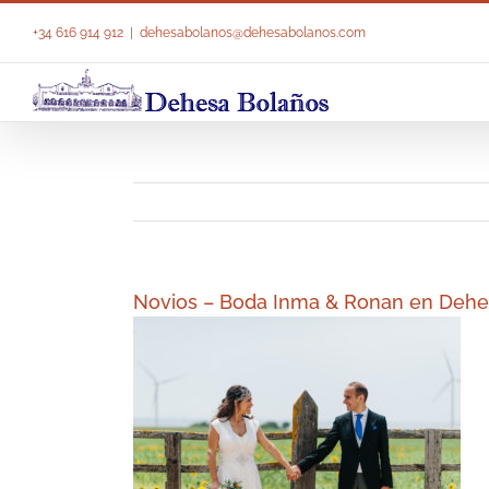
Saltar
al
+34 616 914 912
|
dehesabolanos@dehesabolanos.com
contenido
Novios – Boda Inma & Ronan en Dehe