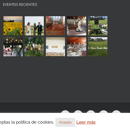
EVENTOS RECIENTES
s
WhatsApp
Instagram
Facebook
X
YouTu
tas la política de cookies.
Leer más
Acepto