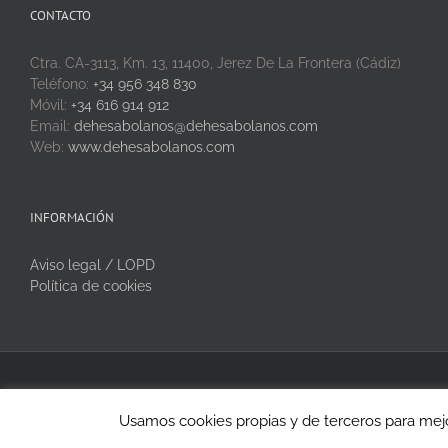
CONTACTO
Ctra. CA-3113, Km. 13, 11400, Jerez De La Frontera (Cádiz)
Teléfono:
+34 956 348 830
Móvil:
+34 616 914 912
Email:
dehesabolanos@dehesabolanos.com
Web:
www.dehesabolanos.com
INFORMACIÓN
Aviso legal / LOPD
Política de cookies
Copyright 2020 Dehesa Bolaños | Todos los derechos reservados
Usamos cookies propias y de terceros para mejo