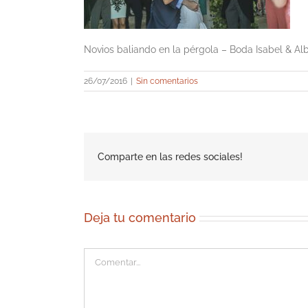
Novios baliando en la pérgola – Boda Isabel & A
26/07/2016
|
Sin comentarios
Comparte en las redes sociales!
Deja tu comentario
Comentar