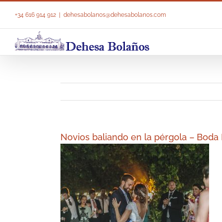
Saltar
al
+34 616 914 912
|
dehesabolanos@dehesabolanos.com
contenido
Novios baliando en la pérgola – Boda