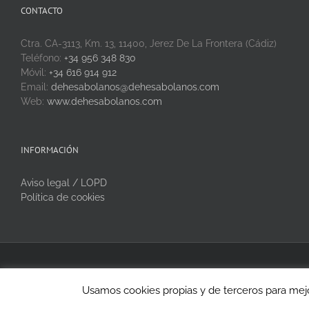
CONTACTO
Ctra. CA-3113, Km. 13, 11400, Jerez De La Frontera (Cádiz)
Teléfono:
+34 956 348 830
Móvil:
+34 616 914 912
Email:
dehesabolanos@dehesabolanos.com
Web:
www.dehesabolanos.com
INFORMACIÓN
Aviso legal / LOPD
Política de cookies
Copyright 2020 Dehesa Bolaños | Todos los derechos reservados
Usamos cookies propias y de terceros para mejo