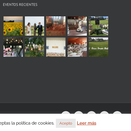
EVENTOS RECIENTES
s
WhatsApp
Instagram
Facebook
X
YouTu
tas la política de cookies.
Leer más
Acepto