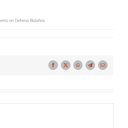
lberto en Dehesa Bolaños
Facebook
X
WhatsApp
Telegram
Correo
electrónico