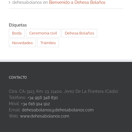
dehesabolanos
en
Bienvenido a Dehesa Bolaños
Etiquetas
Boda
Ceremonia civil
Dehesa Bolaños
Novedades
Trámites
CONTACTO
Ctra. CA-3113, Km. 13, 11400, Jerez De La Frontera (Cádiz)
Teléfono:
+34 956 348 830
Móvil:
+34 616 914 912
Email:
dehesabolanos@dehesabolanos.com
Web:
www.dehesabolanos.com