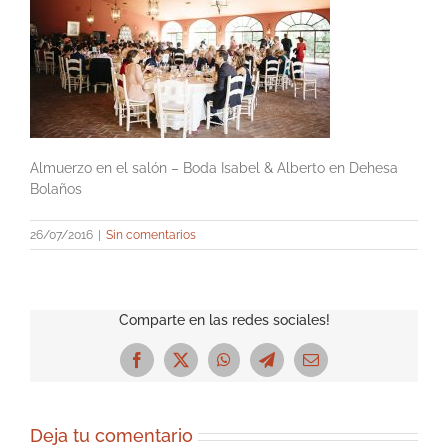
Almuerzo en el salón – Boda Isabel & Alberto en Dehesa
Bolaños
26/07/2016
|
Sin comentarios
Comparte en las redes sociales!
Facebook
X
WhatsApp
Telegram
Correo
electrónico
Deja tu comentario