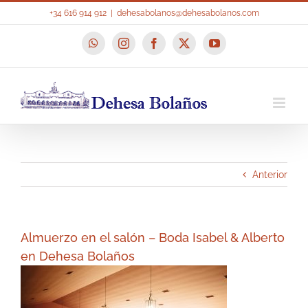
Saltar
+34 616 914 912
|
dehesabolanos@dehesabolanos.com
al
contenido
WhatsApp
Instagram
Facebook
X
YouTube
Anterior
Almuerzo en el salón – Boda Isabel & Alberto
en Dehesa Bolaños