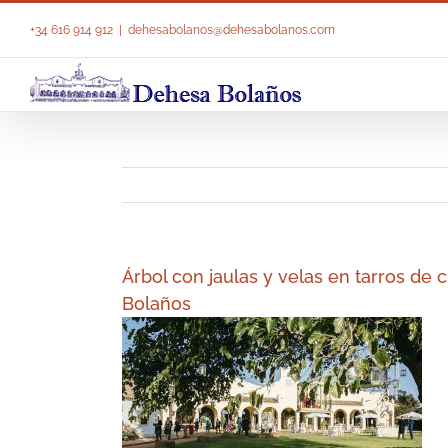
Saltar
al
+34 616 914 912
|
dehesabolanos@dehesabolanos.com
contenido
Árbol con jaulas y velas en tarros de 
Bolaños