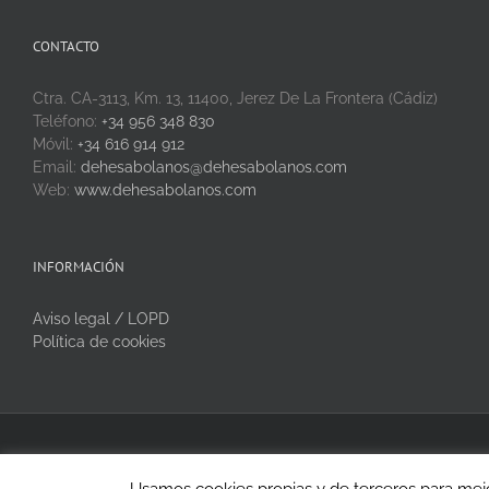
CONTACTO
Ctra. CA-3113, Km. 13, 11400, Jerez De La Frontera (Cádiz)
Teléfono:
+34 956 348 830
Móvil:
+34 616 914 912
Email:
dehesabolanos@dehesabolanos.com
Web:
www.dehesabolanos.com
INFORMACIÓN
Aviso legal / LOPD
Política de cookies
Copyright 2020 Dehesa Bolaños | Todos los derechos reservados