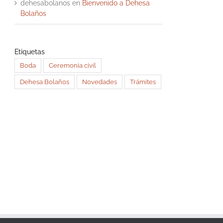
dehesabolanos
en
Bienvenido a Dehesa
Bolaños
Etiquetas
Boda
Ceremonia civil
Dehesa Bolaños
Novedades
Trámites