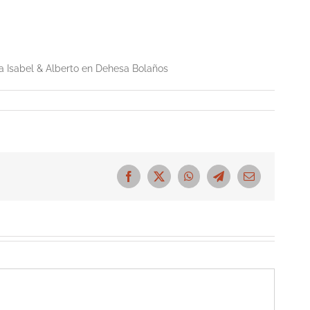
oda Isabel & Alberto en Dehesa Bolaños
Facebook
X
WhatsApp
Telegram
Correo
electrónico