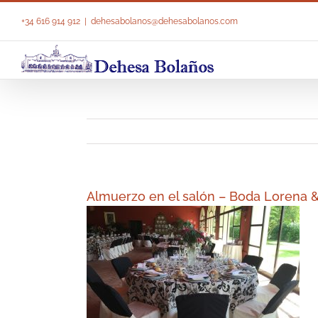
Saltar
al
+34 616 914 912
|
dehesabolanos@dehesabolanos.com
contenido
Almuerzo en el salón – Boda Lorena 