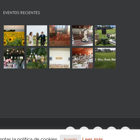
EVENTOS RECIENTES
s
WhatsApp
Instagram
Facebook
X
YouTu
tas la política de cookies.
Leer más
Acepto