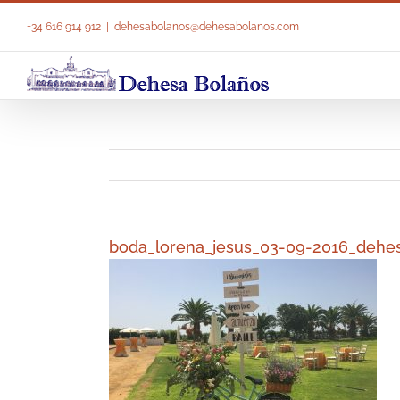
Saltar
al
+34 616 914 912
|
dehesabolanos@dehesabolanos.com
contenido
boda_lorena_jesus_03-09-2016_dehe