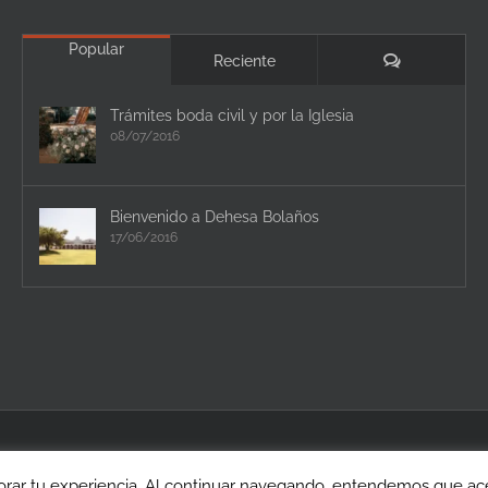
Popular
Comentario
Reciente
Trámites boda civil y por la Iglesia
08/07/2016
Bienvenido a Dehesa Bolaños
17/06/2016
rar tu experiencia. Al continuar navegando, entendemos que acep