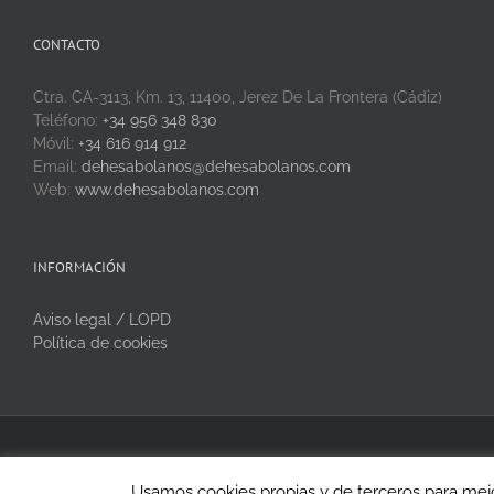
CONTACTO
Ctra. CA-3113, Km. 13, 11400, Jerez De La Frontera (Cádiz)
Teléfono:
+34 956 348 830
Móvil:
+34 616 914 912
Email:
dehesabolanos@dehesabolanos.com
Web:
www.dehesabolanos.com
INFORMACIÓN
Aviso legal / LOPD
Política de cookies
Copyright 2020 Dehesa Bolaños | Todos los derechos reservados
Usamos cookies propias y de terceros para mejo