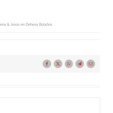
orena & Jesús en Dehesa Bolaños
Facebook
X
WhatsApp
Telegram
Correo
electrónico