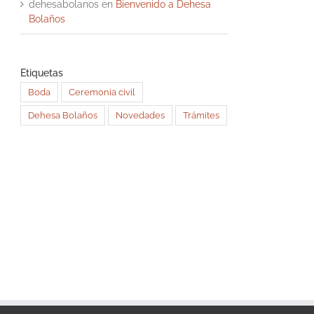
dehesabolanos
en
Bienvenido a Dehesa
Bolaños
Etiquetas
Boda
Ceremonia civil
Dehesa Bolaños
Novedades
Trámites