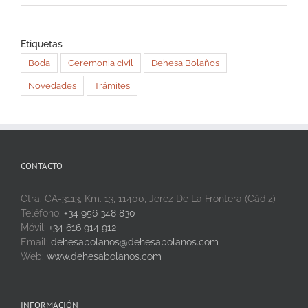
Etiquetas
Boda
Ceremonia civil
Dehesa Bolaños
Novedades
Trámites
CONTACTO
Ctra. CA-3113, Km. 13, 11400, Jerez De La Frontera (Cádiz)
Teléfono:
+34 956 348 830
Móvil:
+34 616 914 912
Email:
dehesabolanos@dehesabolanos.com
Web:
www.dehesabolanos.com
INFORMACIÓN