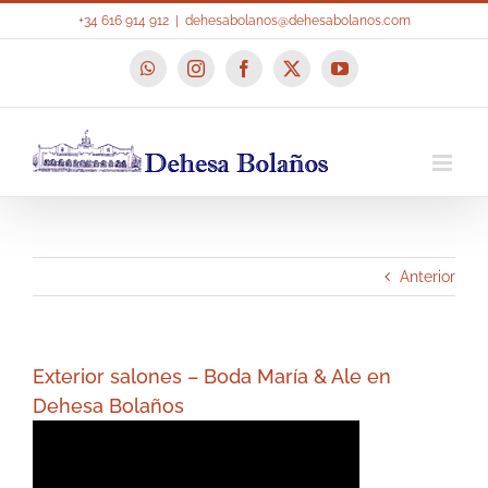
Saltar
+34 616 914 912
|
dehesabolanos@dehesabolanos.com
al
contenido
WhatsApp
Instagram
Facebook
X
YouTube
Anterior
Exterior salones – Boda María & Ale en
Dehesa Bolaños