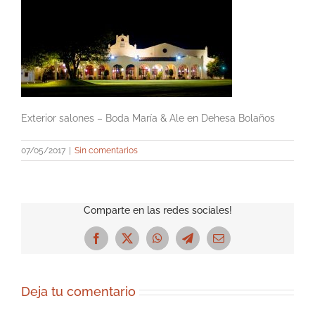
Exterior salones – Boda María & Ale en Dehesa Bolaños
07/05/2017
|
Sin comentarios
Comparte en las redes sociales!
Facebook
X
WhatsApp
Telegram
Correo
electrónico
Deja tu comentario