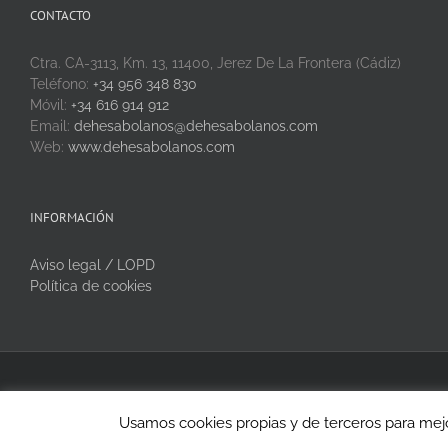
CONTACTO
Ctra. CA-3113, Km. 13, 11400, Jerez De La Frontera (Cádiz)
Teléfono:
+34 956 348 830
Móvil:
+34 616 914 912
Email:
dehesabolanos@dehesabolanos.com
Web:
www.dehesabolanos.com
INFORMACIÓN
Aviso legal / LOPD
Política de cookies
Copyright 2020 Dehesa Bolaños | Todos los derechos reservados
Usamos cookies propias y de terceros para mejo