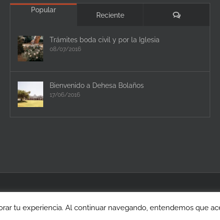
Popular
Comentario
Reciente
Trámites boda civil y por la Iglesia
08/07/2016
Bienvenido a Dehesa Bolaños
17/06/2016
rar tu experiencia. Al continuar navegando, entendemos que acep