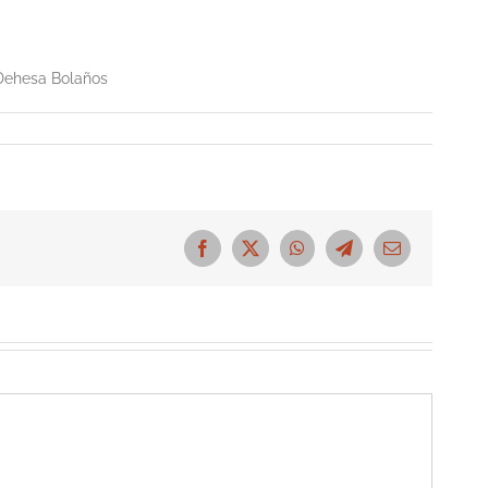
 Dehesa Bolaños
Facebook
X
WhatsApp
Telegram
Correo
electrónico