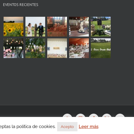
EVENTOS RECIENTES
s
WhatsApp
Instagram
Facebook
X
YouTu
tas la política de cookies.
Leer más
Acepto