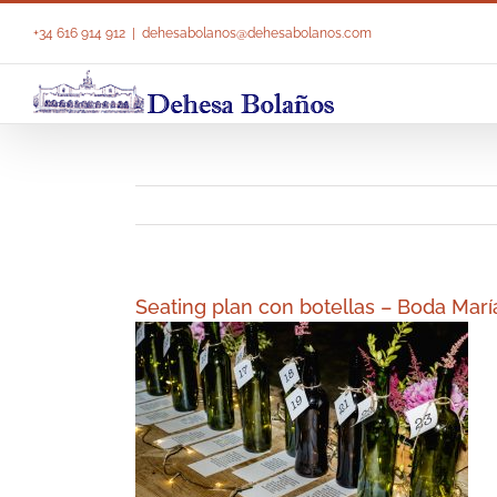
Saltar
al
+34 616 914 912
|
dehesabolanos@dehesabolanos.com
contenido
Seating plan con botellas – Boda Mar