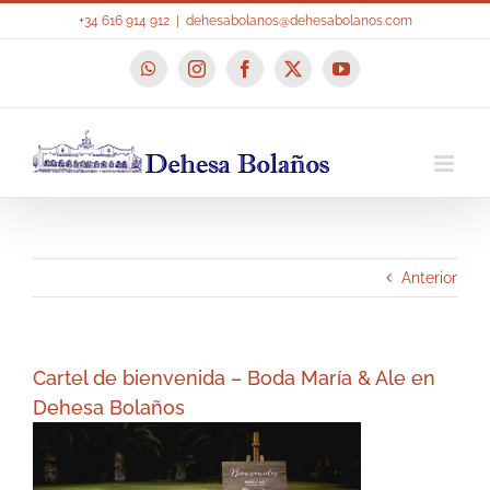
Saltar
+34 616 914 912
|
dehesabolanos@dehesabolanos.com
al
contenido
WhatsApp
Instagram
Facebook
X
YouTube
Anterior
Cartel de bienvenida – Boda María & Ale en
Dehesa Bolaños