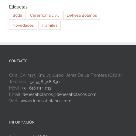
Etiquetas
Boda
Ceremonia civil
Dehesa Bolaños
Novedades
Trámites
CONTACTO
Ctra. CA-3113, Km. 13, 11400, Jerez De La Frontera (Cádiz)
Teléfono:
+34 956 348 830
Móvil:
+34 616 914 912
Email:
dehesabolanos@dehesabolanos.com
Web:
www.dehesabolanos.com
INFORMACIÓN