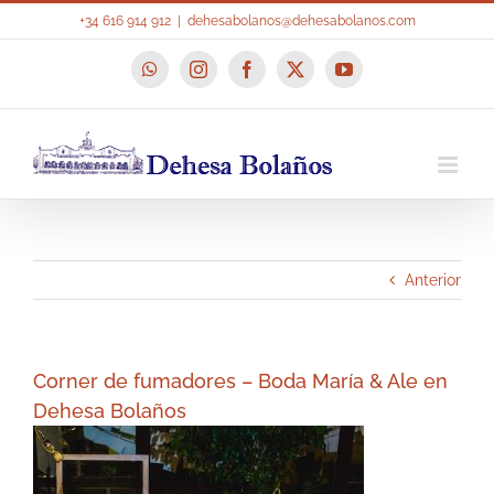
Saltar
+34 616 914 912
|
dehesabolanos@dehesabolanos.com
al
contenido
WhatsApp
Instagram
Facebook
X
YouTube
Anterior
Corner de fumadores – Boda María & Ale en
Dehesa Bolaños