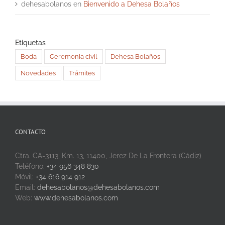
dehesabolanos
en
Bienvenido a Dehesa Bolaños
Etiquetas
Boda
Ceremonia civil
Dehesa Bolaños
Novedades
Trámites
CONTACTO
Ctra. CA-3113, Km. 13, 11400, Jerez De La Frontera (Cádiz)
Teléfono:
+34 956 348 830
Móvil:
+34 616 914 912
Email:
dehesabolanos@dehesabolanos.com
Web:
www.dehesabolanos.com