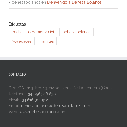
dehesabolanos
en
Bienvenido a Dehesa Bolaños
Etiquetas
Boda
Ceremonia civil
Dehesa Bolaños
Novedades
Trámites
CONTACTO
Ctra. CA-3113, Km. 13, 11400, Jerez De La Frontera (Cádiz)
Teléfono:
+34 956 348 830
Móvil:
+34 616 914 912
Email:
dehesabolanos@dehesabolanos.com
Web:
www.dehesabolanos.com