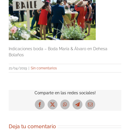
Indicaciones boda – Boda María & Álvaro en Dehesa
Bolaños
21/04/2019
|
Sin comentarios
Comparte en las redes sociales!
Facebook
X
WhatsApp
Telegram
Correo
electrónico
Deja tu comentario