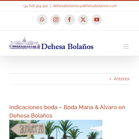
Saltar
+34 616 914 912
|
dehesabolanos@dehesabolanos.com
al
contenido
WhatsApp
Instagram
Facebook
X
YouTube
Anterior
Indicaciones boda – Boda María & Álvaro en
Dehesa Bolaños