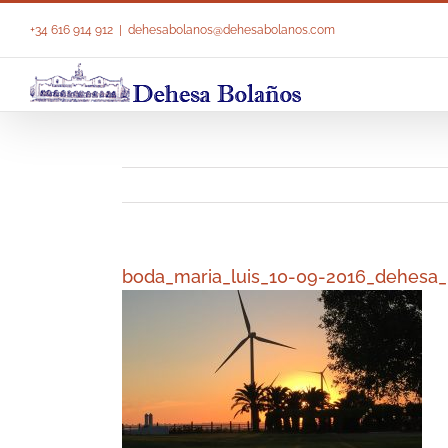
Saltar
al
+34 616 914 912
|
dehesabolanos@dehesabolanos.com
contenido
boda_maria_luis_10-09-2016_dehesa