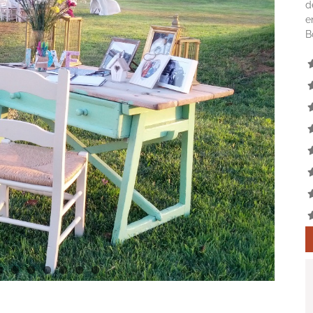
d
e
B