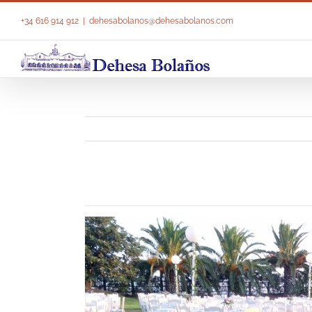
Saltar
al
+34 616 914 912
|
dehesabolanos@dehesabolanos.com
contenido