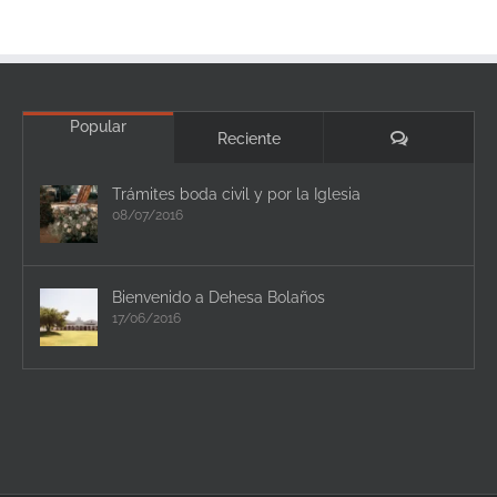
Popular
Comentario
Reciente
Trámites boda civil y por la Iglesia
08/07/2016
Bienvenido a Dehesa Bolaños
17/06/2016