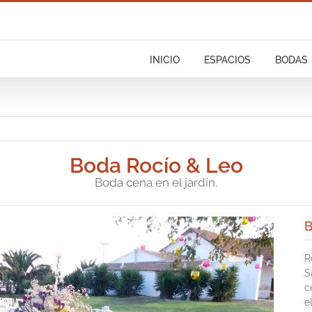
INICIO
ESPACIOS
BODAS
Boda Rocío & Leo
Boda cena en el jardín.
B
R
S
c
e