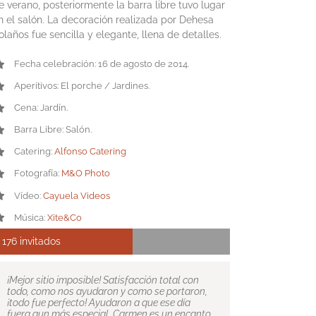
e verano, posteriormente la barra libre tuvo lugar
n el salón. La decoración realizada por Dehesa
olaños fue sencilla y elegante, llena de detalles.
Fecha celebración: 16 de agosto de 2014.
Aperitivos: El porche / Jardines.
Cena: Jardín.
Barra Libre: Salón.
Catering:
Alfonso Catering
Fotografía:
M&O Photo
Vídeo:
Cayuela Videos
Música:
Xite&Co
176 invitados
¡Mejor sitio imposible! Satisfacción total con
todo, como nos ayudaron y como se portaron,
¡todo fue perfecto! Ayudaron a que ese día
fuera aun más especial. Carmen es un encanto,