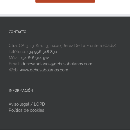
CONTACTO
Ctra. CA-3113, Km. 13, 11400, Jerez De La Frontera (Cádiz)
Teléfono:
+34 956 348 830
Móvil:
+34 616 914 912
Email:
dehesabolanos@dehesabolanos.com
Web:
www.dehesabolanos.com
INFORMACIÓN
Aviso legal / LOPD
Política de cookies