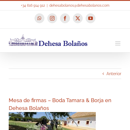
Saltar
+34 616 914 912
|
dehesabolanos@dehesabolanos.com
al
contenido
WhatsApp
Instagram
Facebook
X
YouTube
Anterior
Mesa de firmas – Boda Tamara & Borja en
Dehesa Bolaños