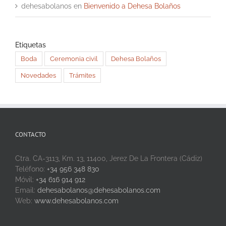
dehesabolanos
en
Bienvenido a Dehesa Bolaños
Etiquetas
Boda
Ceremonia civil
Dehesa Bolaños
Novedades
Trámites
CONTACTO
Ctra. CA-3113, Km. 13, 11400, Jerez De La Frontera (Cádiz)
Teléfono:
+34 956 348 830
Móvil:
+34 616 914 912
Email:
dehesabolanos@dehesabolanos.com
Web:
www.dehesabolanos.com