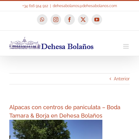
Saltar
+34 616 914 912
|
dehesabolanos@dehesabolanos.com
al
contenido
WhatsApp
Instagram
Facebook
X
YouTube
Anterior
Alpacas con centros de paniculata – Boda
Tamara & Borja en Dehesa Bolaños