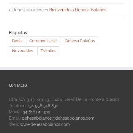
dehesabolanos
en
Bienvenido a Dehesa Bolaños
Etiquetas
Boda
Ceremonia civil
Dehesa Bolaños
Novedades
Trámites
CONTACTO
Ctra. CA-3113, Km. 13, 11400, Jerez De La Frontera (Cádiz)
Teléfono:
+34 956 348 830
Móvil:
+34 616 914 912
Email:
dehesabolanos@dehesabolanos.com
Web:
www.dehesabolanos.com