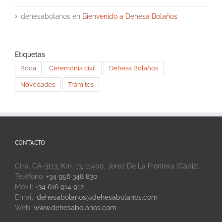
dehesabolanos
en
Bienvenido a Dehesa Bolaños
Etiquetas
Boda
Ceremonia civil
Dehesa Bolaños
Novedades
Trámites
CONTACTO
Ctra. CA-3113, Km. 13, 11400, Jerez De La Frontera (Cádiz)
Teléfono:
+34 956 348 830
Móvil:
+34 616 914 912
Email:
dehesabolanos@dehesabolanos.com
Web:
www.dehesabolanos.com