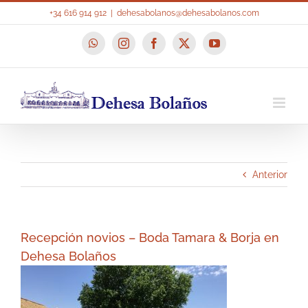
Saltar
+34 616 914 912
|
dehesabolanos@dehesabolanos.com
al
contenido
WhatsApp
Instagram
Facebook
X
YouTube
Anterior
Recepción novios – Boda Tamara & Borja en
Dehesa Bolaños