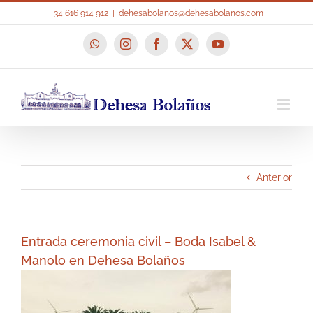
Saltar
+34 616 914 912
|
dehesabolanos@dehesabolanos.com
al
contenido
WhatsApp
Instagram
Facebook
X
YouTube
Anterior
Entrada ceremonia civil – Boda Isabel &
Manolo en Dehesa Bolaños