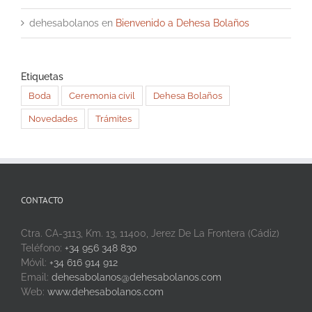
dehesabolanos
en
Bienvenido a Dehesa Bolaños
Etiquetas
Boda
Ceremonia civil
Dehesa Bolaños
Novedades
Trámites
CONTACTO
Ctra. CA-3113, Km. 13, 11400, Jerez De La Frontera (Cádiz)
Teléfono:
+34 956 348 830
Móvil:
+34 616 914 912
Email:
dehesabolanos@dehesabolanos.com
Web:
www.dehesabolanos.com