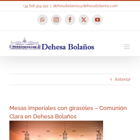
Saltar
+34 616 914 912
|
dehesabolanos@dehesabolanos.com
al
contenido
WhatsApp
Instagram
Facebook
X
YouTube
Anterior
Mesas imperiales con girasoles – Comunión
Clara en Dehesa Bolaños