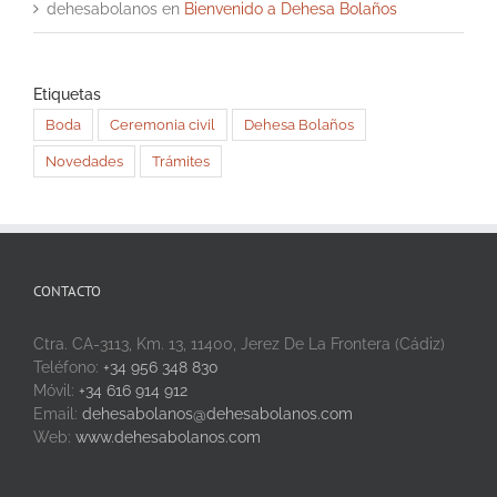
dehesabolanos
en
Bienvenido a Dehesa Bolaños
Etiquetas
Boda
Ceremonia civil
Dehesa Bolaños
Novedades
Trámites
CONTACTO
Ctra. CA-3113, Km. 13, 11400, Jerez De La Frontera (Cádiz)
Teléfono:
+34 956 348 830
Móvil:
+34 616 914 912
Email:
dehesabolanos@dehesabolanos.com
Web:
www.dehesabolanos.com