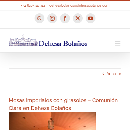
Saltar
+34 616 914 912
|
dehesabolanos@dehesabolanos.com
al
contenido
WhatsApp
Instagram
Facebook
X
YouTube
Anterior
Mesas imperiales con girasoles – Comunión
Clara en Dehesa Bolaños