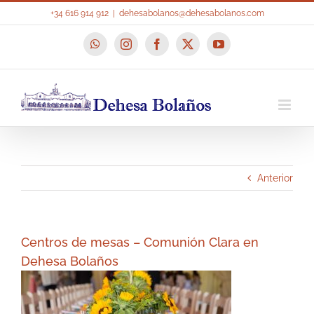
Saltar
+34 616 914 912
|
dehesabolanos@dehesabolanos.com
al
contenido
WhatsApp
Instagram
Facebook
X
YouTube
Anterior
Centros de mesas – Comunión Clara en
Dehesa Bolaños