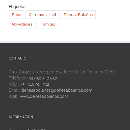
Etiquetas
Boda
Ceremonia civil
Dehesa Bolaños
Novedades
Trámites
CONTACTO
Ctra. CA-3113, Km. 13, 11400, Jerez De La Frontera (Cádiz)
Teléfono:
+34 956 348 830
Móvil:
+34 616 914 912
Email:
dehesabolanos@dehesabolanos.com
Web:
www.dehesabolanos.com
INFORMACIÓN