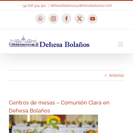
Saltar
+34 616 914 912
|
dehesabolanos@dehesabolanos.com
al
contenido
WhatsApp
Instagram
Facebook
X
YouTube
Anterior
Centros de mesas – Comunión Clara en
Dehesa Bolaños