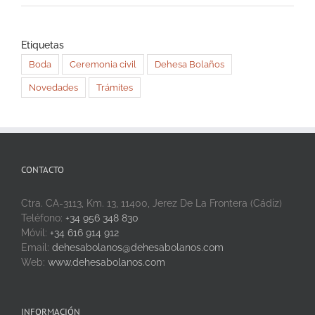
Etiquetas
Boda
Ceremonia civil
Dehesa Bolaños
Novedades
Trámites
CONTACTO
Ctra. CA-3113, Km. 13, 11400, Jerez De La Frontera (Cádiz)
Teléfono:
+34 956 348 830
Móvil:
+34 616 914 912
Email:
dehesabolanos@dehesabolanos.com
Web:
www.dehesabolanos.com
INFORMACIÓN