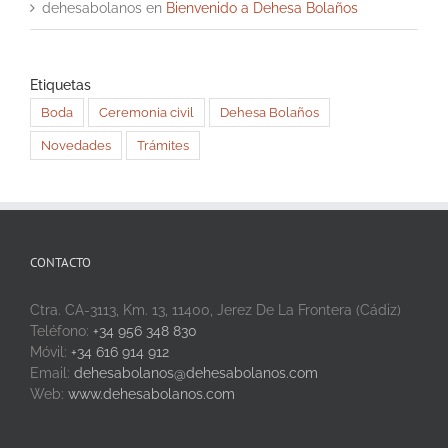
dehesabolanos
en
Bienvenido a Dehesa Bolaños
Etiquetas
Boda
Ceremonia civil
Dehesa Bolaños
Novedades
Trámites
CONTACTO
Ctra. CA-3113, Km. 13, 11400, Jerez De La Frontera (Cádiz)
Teléfono:
+34 956 348 830
Móvil:
+34 616 914 912
Email:
dehesabolanos@dehesabolanos.com
Web:
www.dehesabolanos.com