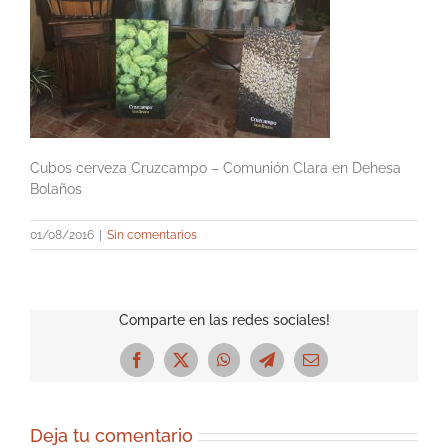
Cubos cerveza Cruzcampo – Comunión Clara en Dehesa
Bolaños
01/08/2016
|
Sin comentarios
Comparte en las redes sociales!
Facebook
X
WhatsApp
Telegram
Correo
electrónico
Deja tu comentario