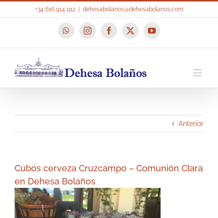
Saltar
+34 616 914 912
|
dehesabolanos@dehesabolanos.com
al
contenido
WhatsApp
Instagram
Facebook
X
YouTube
Anterior
Cubos cerveza Cruzcampo – Comunión Clara
en Dehesa Bolaños