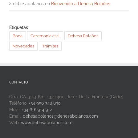
dehesabolanos
en
Bienvenido a Dehesa Bolaños
Etiquetas
Boda
Ceremonia civil
Dehesa Bolaños
Novedades
Trámites
CONTACTO
Ctra. CA-3113, Km. 13, 11400, Jerez De La Frontera (Cádiz)
Teléfono:
+34 956 348 830
Móvil:
+34 616 914 912
Email:
dehesabolanos@dehesabolanos.com
Web:
www.dehesabolanos.com