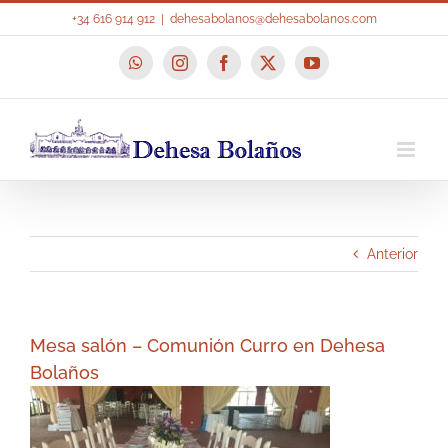
Saltar
+34 616 914 912
|
dehesabolanos@dehesabolanos.com
al
contenido
WhatsApp
Instagram
Facebook
X
YouTube
Anterior
Mesa salón – Comunión Curro en Dehesa
Bolaños