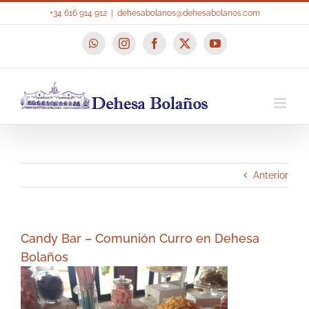
Saltar
+34 616 914 912
|
dehesabolanos@dehesabolanos.com
al
contenido
WhatsApp
Instagram
Facebook
X
YouTube
Anterior
Candy Bar – Comunión Curro en Dehesa
Bolaños