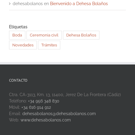
dehesabolanos
en
Bienvenido a Dehesa Bolaños
Etiquetas
Boda
Ceremonia civil
Dehesa Bolaños
Novedades
Trámites
CONTACTO
Ctra. CA-3113, Km. 13, 11400, Jerez De La Frontera (Cádiz)
Teléfono:
+34 956 348 830
Móvil:
+34 616 914 912
Email:
dehesabolanos@dehesabolanos.com
Web:
www.dehesabolanos.com