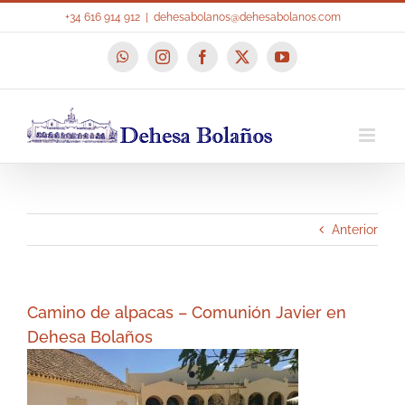
Saltar
+34 616 914 912
|
dehesabolanos@dehesabolanos.com
al
contenido
WhatsApp
Instagram
Facebook
X
YouTube
Anterior
Camino de alpacas – Comunión Javier en
Dehesa Bolaños