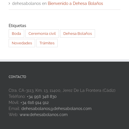
dehesabolanos
en
Bienvenido a Dehesa Bolaños
Etiquetas
Boda
Ceremonia civil
Dehesa Bolaños
Novedades
Trámites
CONTACTO
Ctra. CA-3113, Km. 13, 11400, Jerez De La Frontera (Cádiz)
Teléfono:
+34 956 348 830
Móvil:
+34 616 914 912
Email:
dehesabolanos@dehesabolanos.com
Web:
www.dehesabolanos.com