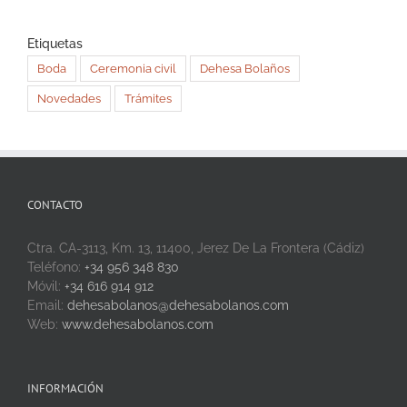
Etiquetas
Boda
Ceremonia civil
Dehesa Bolaños
Novedades
Trámites
CONTACTO
Ctra. CA-3113, Km. 13, 11400, Jerez De La Frontera (Cádiz)
Teléfono:
+34 956 348 830
Móvil:
+34 616 914 912
Email:
dehesabolanos@dehesabolanos.com
Web:
www.dehesabolanos.com
INFORMACIÓN