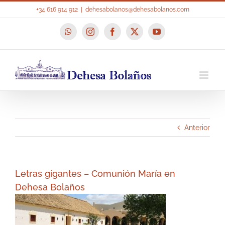
Saltar
+34 616 914 912
|
dehesabolanos@dehesabolanos.com
al
contenido
WhatsApp
Instagram
Facebook
X
YouTube
Anterior
Letras gigantes – Comunión María en
Dehesa Bolaños