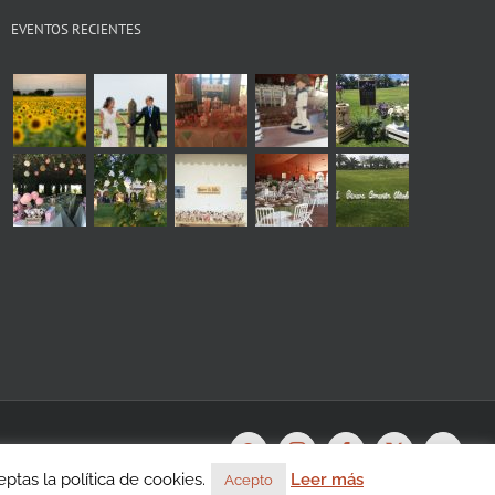
EVENTOS RECIENTES
s
WhatsApp
Instagram
Facebook
X
YouTu
tas la política de cookies.
Leer más
Acepto