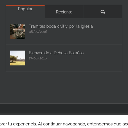
Popular
Comentario
Reciente
Trámites boda civil y por la Iglesia
08/07/2016
Bienvenido a Dehesa Bolaños
17/06/2016
rar tu experiencia. Al continuar navegando, entendemos que acep