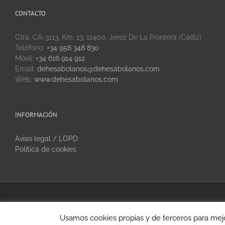
CONTACTO
Ctra. CA-3113, Km. 13, 11400, Jerez De La Frontera (Cádiz)
Teléfono:
+34 956 348 830
Móvil:
+34 616 914 912
Email:
dehesabolanos@dehesabolanos.com
Web:
www.dehesabolanos.com
INFORMACIÓN
Aviso legal / LOPD
Política de cookies
Copyright 2020 Dehesa Bolaños | Todos los derechos reservados
Usamos cookies propias y de terceros para mejo