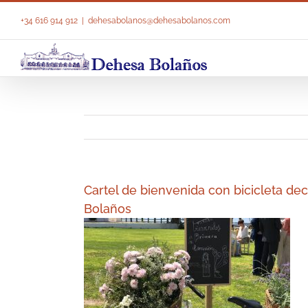
Saltar
al
+34 616 914 912
|
dehesabolanos@dehesabolanos.com
contenido
Cartel de bienvenida con bicicleta d
Bolaños