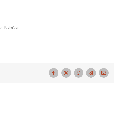
sa Bolaños
Facebook
X
WhatsApp
Telegram
Correo
electrónico