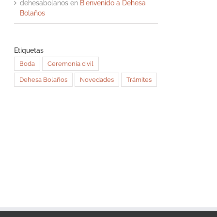
dehesabolanos
en
Bienvenido a Dehesa
Bolaños
Etiquetas
Boda
Ceremonia civil
Dehesa Bolaños
Novedades
Trámites