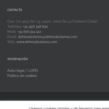
CONTACTO
Ctra. CA-3113, Km. 13, 11400, Jerez De La Frontera (Cádiz)
Teléfono:
+34 956 348 830
Móvil:
+34 616 914 912
Email:
dehesabolanos@dehesabolanos.com
Web:
www.dehesabolanos.com
INFORMACIÓN
Aviso legal / LOPD
Política de cookies
Copyright 2020 Dehesa Bolaños | Todos los derechos reservados
Usamos cookies propias y de terceros para mejo