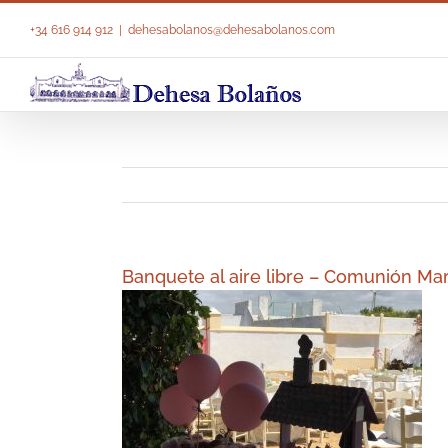
Saltar
al
+34 616 914 912
|
dehesabolanos@dehesabolanos.com
contenido
Banquete al aire libre – Comunión Ma