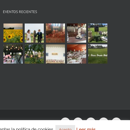
EVENTOS RECIENTES
s
WhatsApp
Instagram
Facebook
X
YouTu
tas la política de cookies.
Leer más
Acepto