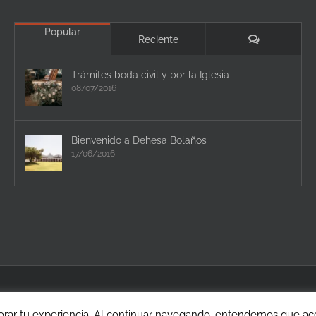
Popular
Comentario
Reciente
Trámites boda civil y por la Iglesia
08/07/2016
Bienvenido a Dehesa Bolaños
17/06/2016
rar tu experiencia. Al continuar navegando, entendemos que acep