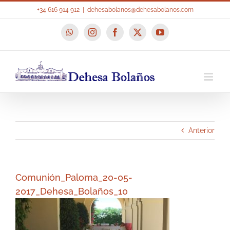
Saltar
+34 616 914 912
|
dehesabolanos@dehesabolanos.com
al
contenido
WhatsApp
Instagram
Facebook
X
YouTube
Anterior
Comunión_Paloma_20-05-
2017_Dehesa_Bolaños_10