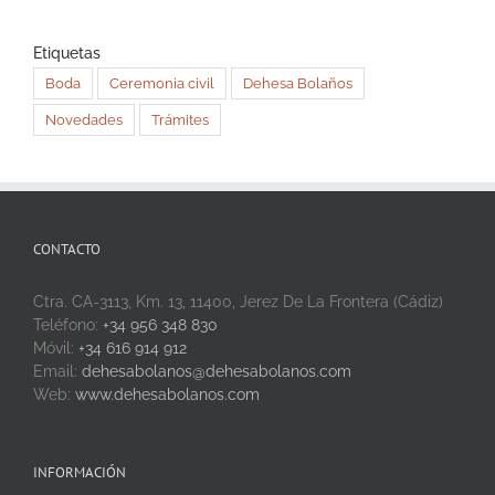
Etiquetas
Boda
Ceremonia civil
Dehesa Bolaños
Novedades
Trámites
CONTACTO
Ctra. CA-3113, Km. 13, 11400, Jerez De La Frontera (Cádiz)
Teléfono:
+34 956 348 830
Móvil:
+34 616 914 912
Email:
dehesabolanos@dehesabolanos.com
Web:
www.dehesabolanos.com
INFORMACIÓN