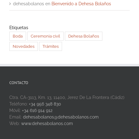
dehesabolanos
en
Bienvenido a Dehesa Bolaños
Etiquetas
Boda
Ceremonia civil
Dehesa Bolaños
Novedades
Trámites
CONTACTO
Ctra. CA-3113, Km. 13, 11400, Jerez De La Frontera (Cádiz)
Teléfono:
+34 956 348 830
Móvil:
+34 616 914 912
Email:
dehesabolanos@dehesabolanos.com
Web:
www.dehesabolanos.com