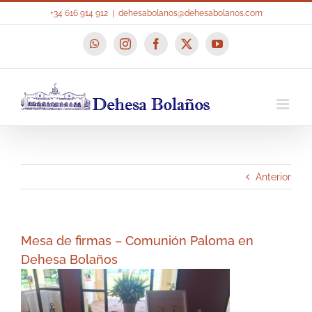
Saltar
+34 616 914 912
|
dehesabolanos@dehesabolanos.com
al
contenido
WhatsApp
Instagram
Facebook
X
YouTube
Anterior
Mesa de firmas – Comunión Paloma en
Dehesa Bolaños