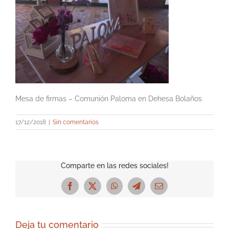
Mesa de firmas – Comunión Paloma en Dehesa Bolaños
17/12/2018
|
Sin comentarios
Comparte en las redes sociales!
Facebook
X
WhatsApp
Telegram
Correo
electrónico
Deja tu comentario