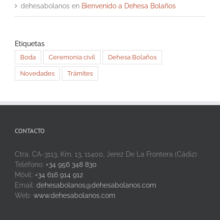
dehesabolanos
en
Bienvenido a Dehesa Bolaños
Etiquetas
Boda
Ceremonia civil
Dehesa Bolaños
Novedades
Trámites
CONTACTO
Ctra. CA-3113, Km. 13, 11400, Jerez De La Frontera (Cádiz)
Teléfono:
+34 956 348 830
Móvil:
+34 616 914 912
Email:
dehesabolanos@dehesabolanos.com
Web:
www.dehesabolanos.com