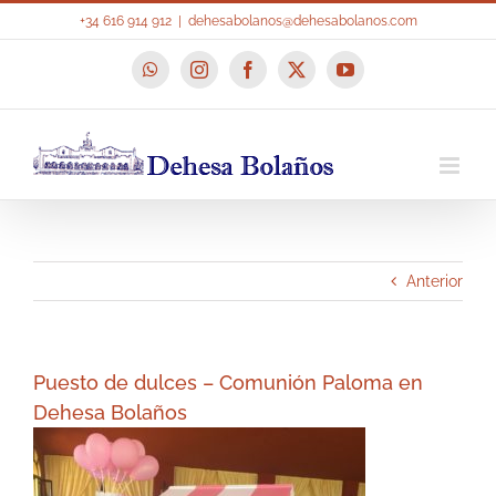
Saltar
+34 616 914 912
|
dehesabolanos@dehesabolanos.com
al
contenido
WhatsApp
Instagram
Facebook
X
YouTube
Anterior
Puesto de dulces – Comunión Paloma en
Dehesa Bolaños