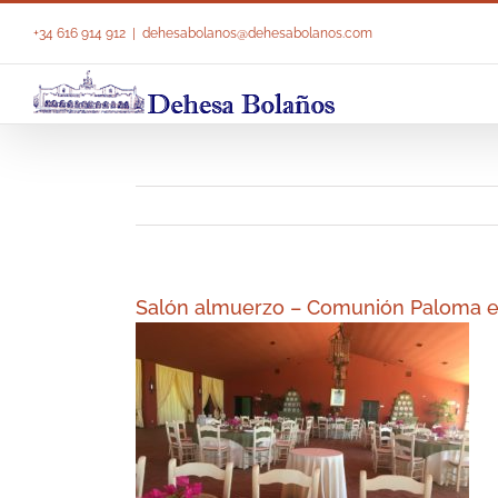
Saltar
al
+34 616 914 912
|
dehesabolanos@dehesabolanos.com
contenido
Salón almuerzo – Comunión Paloma 