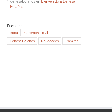
dehesabolanos
en
Bienvenido a Dehesa
Bolaños
Etiquetas
Boda
Ceremonia civil
Dehesa Bolaños
Novedades
Trámites