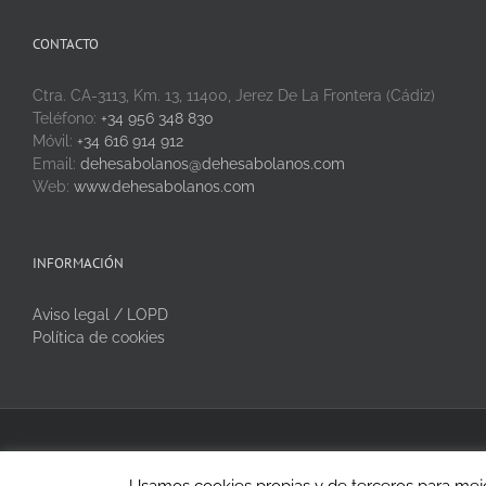
CONTACTO
Ctra. CA-3113, Km. 13, 11400, Jerez De La Frontera (Cádiz)
Teléfono:
+34 956 348 830
Móvil:
+34 616 914 912
Email:
dehesabolanos@dehesabolanos.com
Web:
www.dehesabolanos.com
INFORMACIÓN
Aviso legal / LOPD
Política de cookies
Copyright 2020 Dehesa Bolaños | Todos los derechos reservados