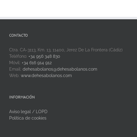
CONTACTO
Ctra. CA-3113, Km. 13, 11400, Jerez De La Frontera (Cádiz)
Teléfono:
+34 956 348 830
Móvil:
+34 616 914 912
Email:
dehesabolanos@dehesabolanos.com
Web:
www.dehesabolanos.com
INFORMACIÓN
Aviso legal / LOPD
Política de cookies