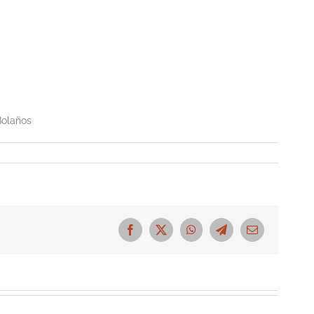
Bolaños
Facebook
X
WhatsApp
Telegram
Correo
electrónico