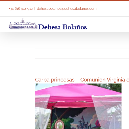
Saltar
al
+34 616 914 912
|
dehesabolanos@dehesabolanos.com
contenido
Carpa princesas – Comunión Virginia