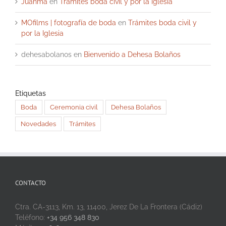
Juanma
en
Trámites boda civil y por la Iglesia
MOfilms | fotografía de boda
en
Trámites boda civil y
por la Iglesia
dehesabolanos
en
Bienvenido a Dehesa Bolaños
Etiquetas
Boda
Ceremonia civil
Dehesa Bolaños
Novedades
Trámites
CONTACTO
Ctra. CA-3113, Km. 13, 11400, Jerez De La Frontera (Cádiz)
Teléfono:
+34 956 348 830