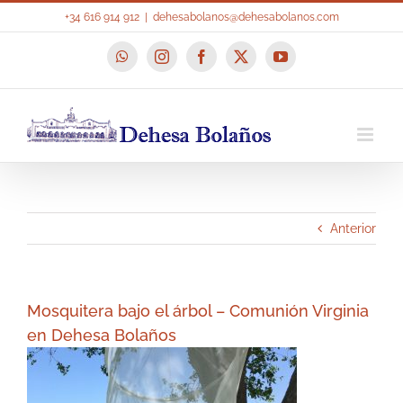
Saltar
+34 616 914 912
|
dehesabolanos@dehesabolanos.com
al
contenido
WhatsApp
Instagram
Facebook
X
YouTube
Anterior
Mosquitera bajo el árbol – Comunión Virginia
en Dehesa Bolaños