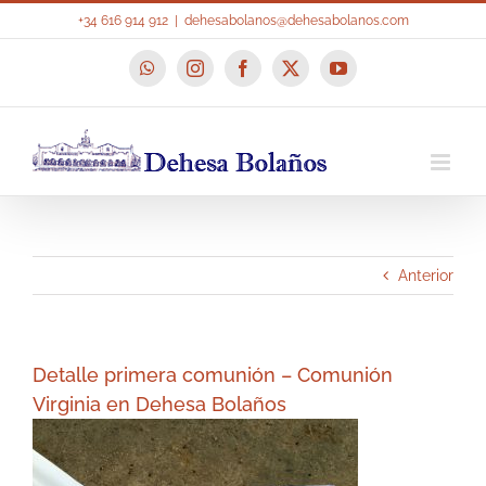
Saltar
+34 616 914 912
|
dehesabolanos@dehesabolanos.com
al
contenido
WhatsApp
Instagram
Facebook
X
YouTube
Anterior
Detalle primera comunión – Comunión
Virginia en Dehesa Bolaños