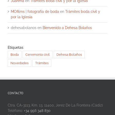
Juanma
en
Trámites boda civil y por la Iglesia
MOfilms | fotografía de boda
en
Trámites boda civil y
por la Iglesia
dehesabolanos
en
Bienvenido a Dehesa Bolaños
Etiquetas
Boda
Ceremonia civil
Dehesa Bolaños
Novedades
Trámites
CONTACTO
Ctra. CA-3113, Km. 13, 11400, Jerez De La Frontera (Cádiz)
Teléfono:
+34 956 348 830