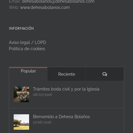
Email:
dehesabolanos@dehesabolanos.com
Web:
www.dehesabolanos.com
INFORMACIÓN
Aviso legal / LOPD
Política de cookies
Popular
Comentarios
Reciente
Trámites boda civil y por la Iglesia
08/07/2016
Bienvenido a Dehesa Bolaños
17/06/2016