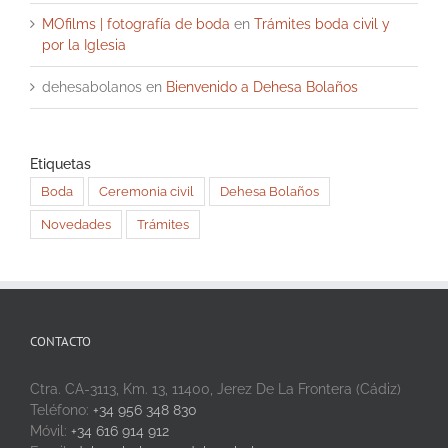
MOfilms | fotografía de boda
en
Trámites boda civil y
por la Iglesia
dehesabolanos
en
Bienvenido a Dehesa Bolaños
Etiquetas
Boda
Ceremonia civil
Dehesa Bolaños
Novedades
Trámites
CONTACTO
Ctra. CA-3113, Km. 13, 11400, Jerez De La Frontera (Cádiz)
Teléfono:
+34 956 348 830
Móvil:
+34 616 914 912