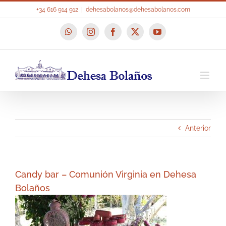
Saltar
+34 616 914 912
|
dehesabolanos@dehesabolanos.com
al
contenido
WhatsApp
Instagram
Facebook
X
YouTube
Anterior
Candy bar – Comunión Virginia en Dehesa
Bolaños