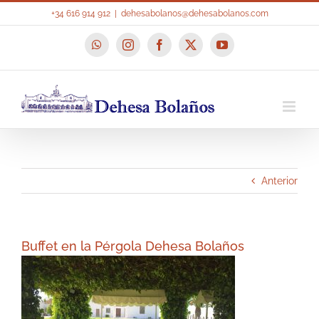
Saltar
+34 616 914 912
|
dehesabolanos@dehesabolanos.com
al
contenido
WhatsApp
Instagram
Facebook
X
YouTube
Anterior
Buffet en la Pérgola Dehesa Bolaños