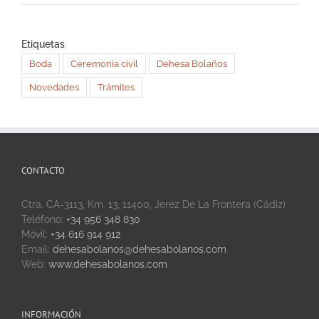
Etiquetas
Boda
Ceremonia civil
Dehesa Bolaños
Novedades
Trámites
CONTACTO
Ctra. CA-3113, Km. 13, 11400, Jerez De La Frontera (Cádiz)
Teléfono:
+34 956 348 830
Móvil:
+34 616 914 912
Email:
dehesabolanos@dehesabolanos.com
Web:
www.dehesabolanos.com
INFORMACIÓN