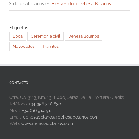
dehesabolanos
en
Bienvenido a Dehesa Bolaños
Etiquetas
Boda
Ceremonia civil
Dehesa Bolaños
Novedades
Trámites
CONTACTO
Ctra. CA-3113, Km. 13, 11400, Jerez De La Frontera (Cádiz)
Teléfono:
+34 956 348 830
Móvil:
+34 616 914 912
Email:
dehesabolanos@dehesabolanos.com
Web:
www.dehesabolanos.com