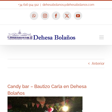
Saltar
+34 616 914 912
|
dehesabolanos@dehesabolanos.com
al
contenido
WhatsApp
Instagram
Facebook
X
YouTube
Anterior
Candy bar – Bautizo Carla en Dehesa
Bolaños