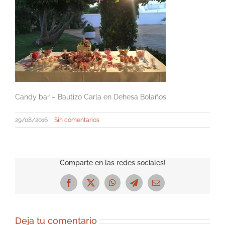
Candy bar – Bautizo Carla en Dehesa Bolaños
29/08/2016
|
Sin comentarios
Comparte en las redes sociales!
Facebook
X
WhatsApp
Telegram
Correo
electrónico
Deja tu comentario