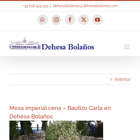
Saltar
+34 616 914 912
|
dehesabolanos@dehesabolanos.com
al
contenido
WhatsApp
Instagram
Facebook
X
YouTube
Anterior
Mesa imperial cena – Bautizo Carla en
Dehesa Bolaños