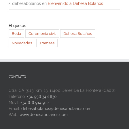
dehesabolanos
en
Bienvenido a Dehesa Bolaños
Etiquetas
Boda
Ceremonia civil
Dehesa Bolaños
Novedades
Trámites
CONTACTO
Ctra. CA-3113, Km. 13, 11400, Jerez De La Frontera (Cádiz)
Teléfono:
+34 956 348 830
Móvil:
+34 616 914 912
Email:
dehesabolanos@dehesabolanos.com
Web:
www.dehesabolanos.com