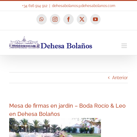
Saltar
+34 616 914 912
|
dehesabolanos@dehesabolanos.com
al
contenido
WhatsApp
Instagram
Facebook
X
YouTube
Anterior
Mesa de firmas en jardín – Boda Rocío & Leo
en Dehesa Bolaños