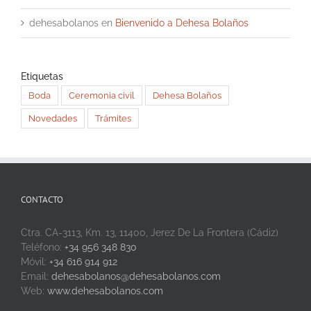
dehesabolanos
en
Bienvenido a Dehesa Bolaños
Etiquetas
Boda
Ceremonia civil
Dehesa Bolaños
Novedades
Trámites
CONTACTO
Ctra. CA-3113, Km. 13, 11400, Jerez De La Frontera (Cádiz)
Teléfono:
+34 956 348 830
Móvil:
+34 616 914 912
Email:
dehesabolanos@dehesabolanos.com
Web:
www.dehesabolanos.com