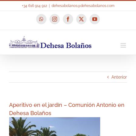
Saltar
+34 616 914 912
|
dehesabolanos@dehesabolanos.com
al
contenido
WhatsApp
Instagram
Facebook
X
YouTube
Anterior
Aperitivo en el jardín – Comunión Antonio en
Dehesa Bolaños