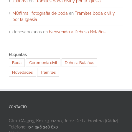
Juanma
en
Trámites boda civil y por la Iglesia
MOfilms | fotografía de boda
en
Trámites boda civil y
por la Iglesia
dehesabolanos
en
Bienvenido a Dehesa Bolaños
Etiquetas
Boda
Ceremonia civil
Dehesa Bolaños
Novedades
Trámites
CONTACTO
Ctra. CA-3113, Km. 13, 11400, Jerez De La Frontera (Cádiz)
Teléfono:
+34 956 348 830